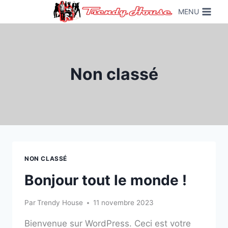
Skip
MENU
to
content
Non classé
NON CLASSÉ
Bonjour tout le monde !
Par
Trendy House
11 novembre 2023
Bienvenue sur WordPress. Ceci est votre